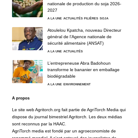
nationale de production du soja 2026-
2027
A LA UNE
ACTUALITÉS
FILIÈRES
SOJA
Atoulelou Kpatcha, nouveau Directeur
général de l’Agence nationale de
sécurité alimentaire (ANSAT)
A LA UNE
ACTUALITÉS
L’entrepreneuse Abra Badohoun
transforme le bananier en emballage
biodégradable
A LA UNE
ENVIRONNEMENT
A propos
Le site web Agritorch.org fait partie de AgriTorch Media qui
dispose du journal bimestriel Agritorch. Les deux médias
sont reconnus par la HAAC.
AgriTorch media est fondé par un agroeconomiste de
renommé mondial. Il s’est entouré des journalistes de