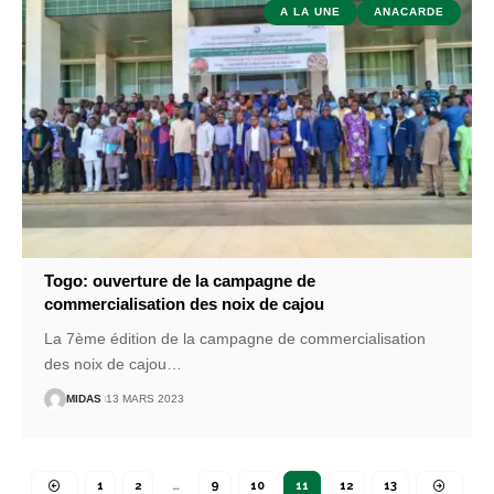
A LA UNE
ANACARDE
Togo: ouverture de la campagne de
commercialisation des noix de cajou
La 7ème édition de la campagne de commercialisation
des noix de cajou
…
MIDAS
13 MARS 2023
1
2
…
9
10
11
12
13