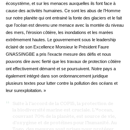
écosystème, et sur les menaces auxquelles ils font face à
cause des activités humaines. Ce sont les abus de l’Homme
sur notre planète qui ont entrainé la fonte des glaciers et le fait
que l’océan est devenu une menace avec la montée du niveau
des mers, l’érosion côtière, les inondations et les marées
extrêmement hautes. Le gouvernement sous le leadership
éclairé de son Excellence Monsieur le Président Faure
GNASSINGBE a pris l’exacte mesure des défis et nous
pouvons dire avec fierté que les travaux de protection côtière
ont effectivement démarré et se poursuivent. Notre pays a
également intégré dans son ordonnancement juridique
plusieurs textes pour lutter contre la pollution des océans et
leur surexploitation. »
Suite à l'accord de la COP15, la protection de
la biodiversité marine est cruciale. L'
#ocean
,
couvrant 70% de la planète, est source de vie,
d'oxygène et de protéines pour l'humanité. Au
Togo, des mesures sont prises pour protéger