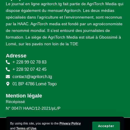
Le journal en ligne agritorch.tg fait partie de AgriTorch Media qui
dispose également du mensuel Agritorch. Les deux médias
spécialisés dans l’agriculture et l’environnement, sont reconnus
par la HAAC. AgriTorch media est fondé par un agroéconomiste
de renommé mondial. Il s’est entouré des journalistes de
formation. Le siège de AgriTorch Media est situé à Gbossimé à
Lomé, sur les pavés non loin de la TDE
Adresse
+ 228 99 02 78 83
+ 228 92 07 42 45
contact@agritorch.tg
01 BP 4786 Lomé Togo
Mention légale
Récépissé
N° 0047/ HAAC/12-2021/pL/P
By using this site, you agree to the
Privacy Policy
© Agritorch 2023 – 2025 | Tous droits réservés.
Accepter
and
Terms of Use
.