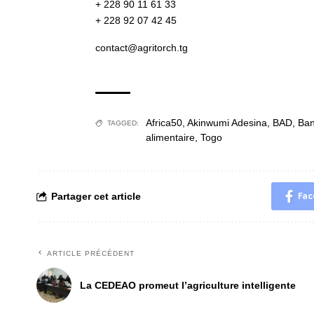
+ 228 90 11 61 33
+ 228 92 07 42 45
contact@agritorch.tg
Africa50
,
Akinwumi Adesina
,
BAD
,
Ban
TAGGED:
alimentaire
,
Togo
Partager cet article
Fac
ARTICLE PRÉCÉDENT
La CEDEAO promeut l’agriculture intelligente