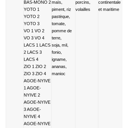
BAS-MONO 2
maïs,
porcins,
continentale
YOTO 1
piment, riz
volailles
et maritime
YOTO 2
pastèque,
YOTO 3
tomate,
VO 1 VO 2
pomme de
VO 3 VO 4
terre,
LACS 1 LACS
soja, mil,
2 LACS 3
fonio,
LACS 4
igname,
ZIO 1 ZIO 2
ananas,
ZIO 3 ZIO 4
manioc
AGOE-NYIVE
1 AGOE-
NYIVE 2
AGOE-NYIVE
3 AGOE-
NYIVE 4
AGOE-NYIVE