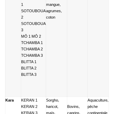
1
mangue,
SOTOUBOUA
agrumes,
2
coton
SOTOUBOUA
3
MÔ 1 MÔ 2
TCHAMBA 1
TCHAMBA 2
TCHAMBA 3
BLITTA 1
BLITTA 2
BLITTA 3
Kara
KERAN 1
Sorgho,
Aquaculture,
KERAN 2
haricot,
Bovins,
pêche
KERAN 3
maïs,
caprins,
continentale