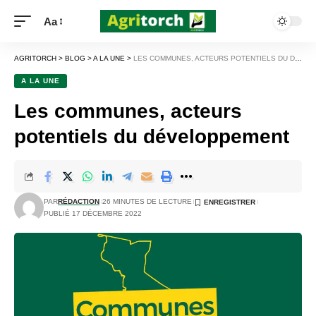
Aa
AGRITORCH
>
BLOG
>
A LA UNE
>
LES COMMUNES, ACTEURS POTENTIELS DU DÉVELOPPEMENT
A LA UNE
Les communes, acteurs
potentiels du développement
PAR
RÉDACTION
26 MINUTES DE LECTURE
PUBLIÉ 17 DÉCEMBRE 2022