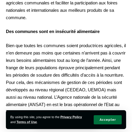
agricoles communales et faciliter la participation aux foires
nationales et internationales aux meilleurs produits de sa
commune.
Des communes sont en insécurité alimentaire
Bien que toutes les communes soient productrices agricoles, il
n’en demeure pas moins que certaines n’arrivent pas à couvrir
leurs besoins alimentaires tout au long de l’année. Ainsi, une
frange de leurs populations éprouve principalement pendant
les périodes de soudure des difficultés d’accès à la nourriture.
Pour cela, des mécanismes de gestion de ces périodes sont
développés au niveau régional (CEDEAO, UEMOA) mais
aussi au niveau national. L’Agence nationale de la sécurité
alimentaire (ANSAT) en est le bras opérationnel de l’Etat au
Togo. Elle a un dispositif de desserte de toutes les communes.
By using this site, you agree to the
Privacy Policy
Les communes doivent s’informer sur les systèmes d’alerte
Accepter
and
Terms of Use
.
existant afin de plaider pour l’activation en temps réel du