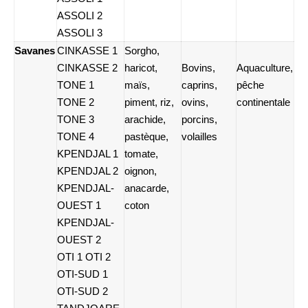
ASSOLI 2
ASSOLI 3
Savanes
CINKASSE 1
Sorgho,
CINKASSE 2
haricot,
Bovins,
Aquaculture,
TONE 1
maïs,
caprins,
pêche
TONE 2
piment, riz,
ovins,
continentale
TONE 3
arachide,
porcins,
TONE 4
pastèque,
volailles
KPENDJAL 1
tomate,
KPENDJAL 2
oignon,
KPENDJAL-
anacarde,
OUEST 1
coton
KPENDJAL-
OUEST 2
OTI 1 OTI 2
OTI-SUD 1
OTI-SUD 2