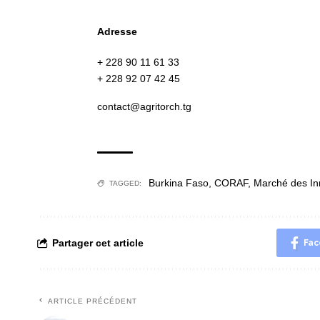
Adresse
+ 228 90 11 61 33
+ 228 92 07 42 45
contact@agritorch.tg
Burkina Faso
,
CORAF
,
Marché des Inn
TAGGED:
Partager cet article
Fac
ARTICLE PRÉCÉDENT