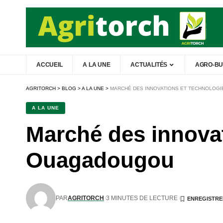
ACCUEIL
A LA UNE
ACTUALITÉS
AGRO-BU
AGRITORCH
>
BLOG
>
A LA UNE
>
MARCHÉ DES INNOVATIONS ET TECHNOLOG
A LA UNE
Marché des innovat
Ouagadougou
PAR
AGRITORCH
3 MINUTES DE LECTURE