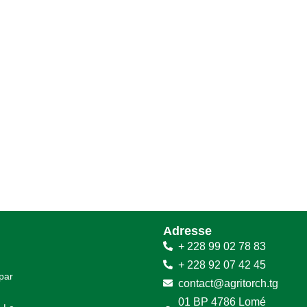
Adresse
+ 228 99 02 78 83
+ 228 92 07 42 45
 par
contact@agritorch.tg
01 BP 4786 Lomé