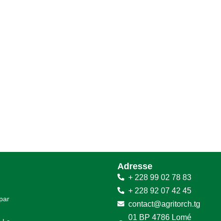
Adresse
+ 228 99 02 78 83
+ 228 92 07 42 45
 par
contact@agritorch.tg
01 BP 4786 Lomé