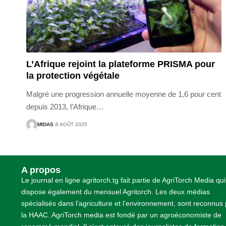
L’Afrique rejoint la plateforme PRISMA pour
la protection végétale
Malgré une progression annuelle moyenne de 1,6 pour cent
depuis 2013, l’Afrique
…
MIDAS
6 AOÛT 2025
A propos
Le journal en ligne agritorch.tg fait partie de AgriTorch Media qui
dispose également du mensuel Agritorch. Les deux médias
spécialisés dans l’agriculture et l’environnement, sont reconnus
la HAAC. AgriTorch media est fondé par un agroéconomiste de