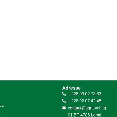
Adresse
+ 228 99 02 78 83
+ 228 92 07 42 45
 par
contact@agritorch.tg
01 BP 4786 Lomé