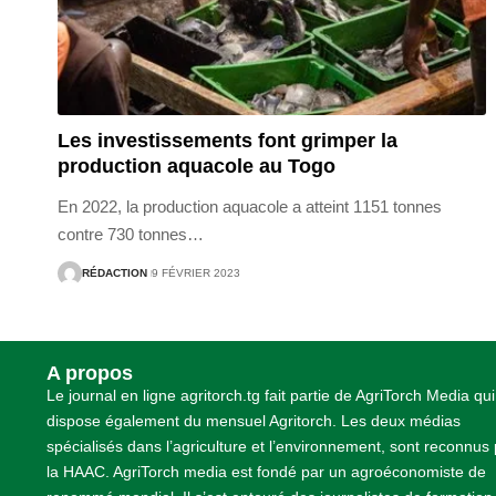
Les investissements font grimper la
production aquacole au Togo
En 2022, la production aquacole a atteint 1151 tonnes
contre 730 tonnes
…
RÉDACTION
9 FÉVRIER 2023
A propos
Le journal en ligne agritorch.tg fait partie de AgriTorch Media qui
dispose également du mensuel Agritorch. Les deux médias
spécialisés dans l’agriculture et l’environnement, sont reconnus
la HAAC. AgriTorch media est fondé par un agroéconomiste de