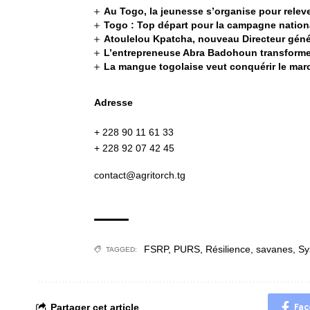
Au Togo, la jeunesse s’organise pour releve
Togo : Top départ pour la campagne nation
Atoulelou Kpatcha, nouveau Directeur génér
L’entrepreneuse Abra Badohoun transforme
La mangue togolaise veut conquérir le ma
Adresse
+ 228 90 11 61 33
+ 228 92 07 42 45
contact@agritorch.tg
FSRP
,
PURS
,
Résilience
,
savanes
,
Sy
TAGGED:
Partager cet article
Fac