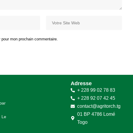
ur pour mon prochain commentaire.
Adresse
+ 228 99 02 78 83
+ 228 92 07 42 45
 par
contact@agritorch.tg
01 BP 4786 Lomé
. Le
Togo