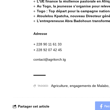
L’UE finance la résilience pastorale en Afri
Au Togo, la jeunesse s’organise pour releve
Togo : Top départ pour la campagne nation
Atoulelou Kpatcha, nouveau Directeur génér
L’entrepreneuse Abra Badohoun transforme
Adresse
+ 228 90 11 61 33
+ 228 92 07 42 45
contact@agritorch.tg
Agriculture
,
engagements de Malabo
TAGGED:
Partager cet article
Fac