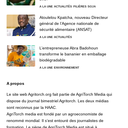
A LA UNE
ACTUALITÉS
FILIÈRES
SOJA
Atoulelou Kpatcha, nouveau Directeur
général de l’Agence nationale de
sécurité alimentaire (ANSAT)
A LA UNE
ACTUALITÉS
L’entrepreneuse Abra Badohoun
transforme le bananier en emballage
biodégradable
A LA UNE
ENVIRONNEMENT
A propos
Le site web Agritorch.org fait partie de AgriTorch Media qui
dispose du journal bimestriel Agritorch. Les deux médias
sont reconnus par la HAAC.
AgriTorch media est fondé par un agroeconomiste de
renommé mondial. Il s’est entouré des journalistes de
formation. Le siège de AgriTorch Media est situé à