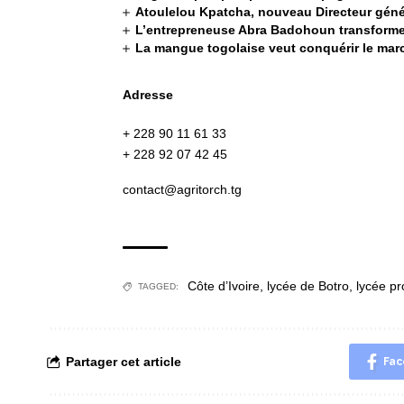
Atoulelou Kpatcha, nouveau Directeur génér
L’entrepreneuse Abra Badohoun transforme
La mangue togolaise veut conquérir le ma
Adresse
+ 228 90 11 61 33
+ 228 92 07 42 45
contact@agritorch.tg
Côte d’Ivoire
,
lycée de Botro
,
lycée pr
TAGGED:
Partager cet article
Fac