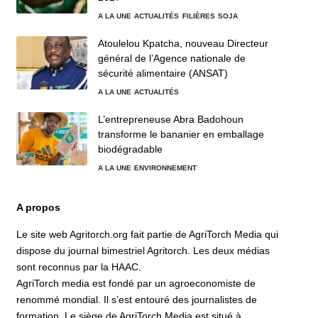
A LA UNE
ACTUALITÉS
FILIÈRES
SOJA
Atoulelou Kpatcha, nouveau Directeur
général de l’Agence nationale de
sécurité alimentaire (ANSAT)
A LA UNE
ACTUALITÉS
L’entrepreneuse Abra Badohoun
transforme le bananier en emballage
biodégradable
A LA UNE
ENVIRONNEMENT
A propos
Le site web Agritorch.org fait partie de AgriTorch Media qui
dispose du journal bimestriel Agritorch. Les deux médias
sont reconnus par la HAAC.
AgriTorch media est fondé par un agroeconomiste de
renommé mondial. Il s’est entouré des journalistes de
formation. Le siège de AgriTorch Media est situé à