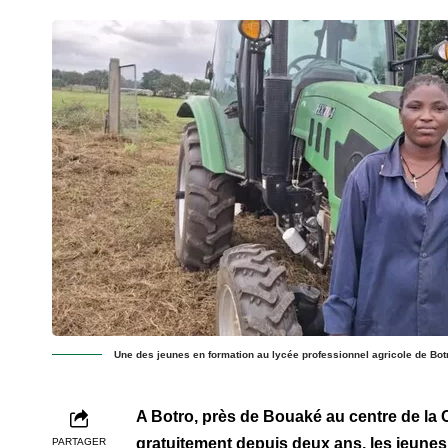
Une des jeunes en formation au lycée professionnel agricole de Botr
A Botro, près de Bouaké au centre de la C
gratuitement depuis deux ans, les jeune
PARTAGER