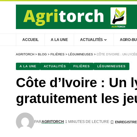
ACCUEIL
A LA UNE
ACTUALITÉS
AGRO-BU
AGRITORCH
>
BLOG
>
FILIÈRES
>
LÉGUMINEUSES
>
CÔTE D’IVOIRE : UN LY
A LA UNE
ACTUALITÉS
FILIÈRES
LÉGUMINEUSES
Côte d’Ivoire : Un 
gratuitement les j
PAR
AGRITORCH
1 MINUTES DE LECTURE