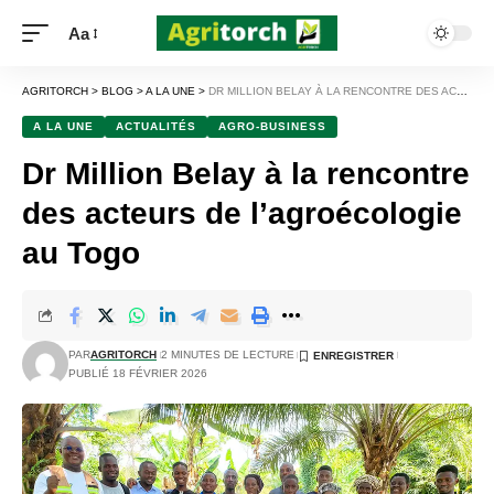
Aa
AGRITORCH
>
BLOG
>
A LA UNE
>
DR MILLION BELAY À LA RENCONTRE DES ACTEURS DE L’AGROÉCOLOGIE AU TOGO
A LA UNE
ACTUALITÉS
AGRO-BUSINESS
Dr Million Belay à la rencontre
des acteurs de l’agroécologie
au Togo
PAR
AGRITORCH
2 MINUTES DE LECTURE
PUBLIÉ 18 FÉVRIER 2026