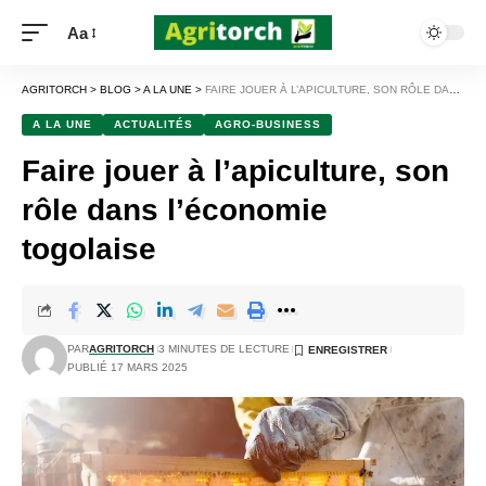
Aa
AGRITORCH
>
BLOG
>
A LA UNE
>
FAIRE JOUER À L’APICULTURE, SON RÔLE DANS L’ÉCONOMIE TOGOLAISE
A LA UNE
ACTUALITÉS
AGRO-BUSINESS
Faire jouer à l’apiculture, son
rôle dans l’économie
togolaise
PAR
AGRITORCH
3 MINUTES DE LECTURE
PUBLIÉ 17 MARS 2025