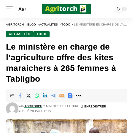
Aa
AGRITORCH
>
BLOG
>
ACTUALITÉS
>
TOGO
>
LE MINISTÈRE EN CHARGE DE L’AGRICULTURE OFFRE DES KITES MARAICHERS À 265 FEMMES À TABLIGBO
ACTUALITÉS
TOGO
Le ministère en charge de
l’agriculture offre des kites
maraichers à 265 femmes à
Tabligbo
PAR
AGRITORCH
2 MINUTES DE LECTURE
PUBLIÉ 28 AVRIL 2025