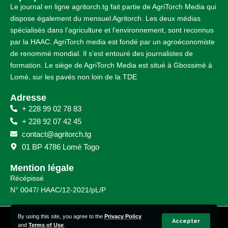
Le journal en ligne agritorch.tg fait partie de AgriTorch Media qui
dispose également du mensuel Agritorch. Les deux médias
spécialisés dans l’agriculture et l’environnement, sont reconnus
par la HAAC. AgriTorch media est fondé par un agroéconomiste
de renommé mondial. Il s’est entouré des journalistes de
formation. Le siège de AgriTorch Media est situé à Gbossimé à
Lomé, sur les pavés non loin de la TDE
Adresse
+ 228 99 02 78 83
+ 228 92 07 42 45
contact@agritorch.tg
01 BP 4786 Lomé Togo
Mention légale
Récépissé
N° 0047/ HAAC/12-2021/pL/P
By using this site, you agree to the
Privacy Policy
© Agritorch 2023 – 2025 | Tous droits réservés.
Accepter
and
Terms of Use
.