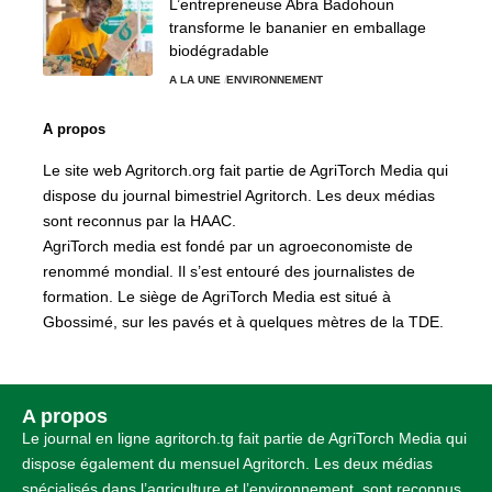
L’entrepreneuse Abra Badohoun
transforme le bananier en emballage
biodégradable
A LA UNE
ENVIRONNEMENT
A propos
Le site web Agritorch.org fait partie de AgriTorch Media qui
dispose du journal bimestriel Agritorch. Les deux médias
sont reconnus par la HAAC.
AgriTorch media est fondé par un agroeconomiste de
renommé mondial. Il s’est entouré des journalistes de
formation. Le siège de AgriTorch Media est situé à
Gbossimé, sur les pavés et à quelques mètres de la TDE.
A propos
Le journal en ligne agritorch.tg fait partie de AgriTorch Media qui
dispose également du mensuel Agritorch. Les deux médias
spécialisés dans l’agriculture et l’environnement, sont reconnus