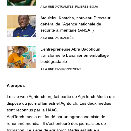
A LA UNE
ACTUALITÉS
FILIÈRES
SOJA
Atoulelou Kpatcha, nouveau Directeur
général de l’Agence nationale de
sécurité alimentaire (ANSAT)
A LA UNE
ACTUALITÉS
L’entrepreneuse Abra Badohoun
transforme le bananier en emballage
biodégradable
A LA UNE
ENVIRONNEMENT
A propos
Le site web Agritorch.org fait partie de AgriTorch Media qui
dispose du journal bimestriel Agritorch. Les deux médias
sont reconnus par la HAAC.
AgriTorch media est fondé par un agroeconomiste de
renommé mondial. Il s’est entouré des journalistes de
formation. Le siège de AgriTorch Media est situé à