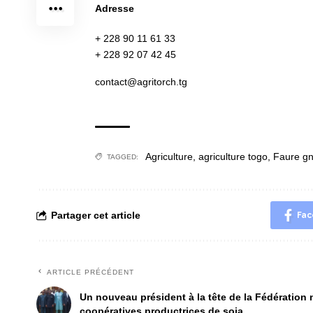
Adresse
+ 228 90 11 61 33
+ 228 92 07 42 45
contact@agritorch.tg
Agriculture
,
agriculture togo
,
Faure g
TAGGED:
Partager cet article
Fac
ARTICLE PRÉCÉDENT
Un nouveau président à la tête de la Fédération 
coopératives productrices de soja