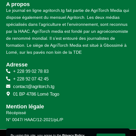
A propos
Le journal en ligne agritorch.tg fait partie de AgriTorch Media qui
dispose également du mensuel Agritorch. Les deux médias
spécialisés dans l’agriculture et l’environnement, sont reconnus
par la HAAC. AgriTorch media est fondé par un agroéconomiste
de renommé mondial. Il s’est entouré des journalistes de
formation. Le siège de AgriTorch Media est situé à Gbossimé à
Lomé, sur les pavés non loin de la TDE
Adresse
+ 228 99 02 78 83
+ 228 92 07 42 45
contact@agritorch.tg
01 BP 4786 Lomé Togo
Mention légale
Récépissé
N° 0047/ HAAC/12-2021/pL/P
By using this site, you agree to the
Privacy Policy