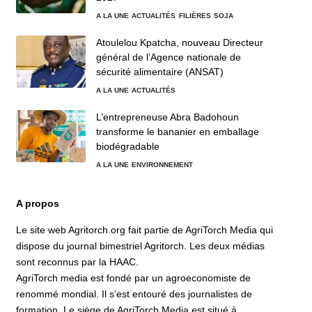
A LA UNE
ACTUALITÉS
FILIÈRES
SOJA
Atoulelou Kpatcha, nouveau Directeur
général de l’Agence nationale de
sécurité alimentaire (ANSAT)
A LA UNE
ACTUALITÉS
L’entrepreneuse Abra Badohoun
transforme le bananier en emballage
biodégradable
A LA UNE
ENVIRONNEMENT
A propos
Le site web Agritorch.org fait partie de AgriTorch Media qui
dispose du journal bimestriel Agritorch. Les deux médias
sont reconnus par la HAAC.
AgriTorch media est fondé par un agroeconomiste de
renommé mondial. Il s’est entouré des journalistes de
formation. Le siège de AgriTorch Media est situé à