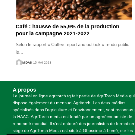
Café : hausse de 55,9% de la production
pour la campagne 2021-2022
Selon le rapport « Coffee report and outlook » rendu public
le
…
MIDAS
15 MAI 2023
A propos
Le journal en ligne agritorch.tg fait partie de AgriTorch Media qui
dispose également du mensuel Agritorch. Les deux médias
spécialisés dans l’agriculture et l’environnement, sont reconnus
la HAAC. AgriTorch media est fondé par un agroéconomiste de
renommé mondial. Il s’est entouré des journalistes de formation
siège de AgriTorch Media est situé à Gbossimé à Lomé, sur les