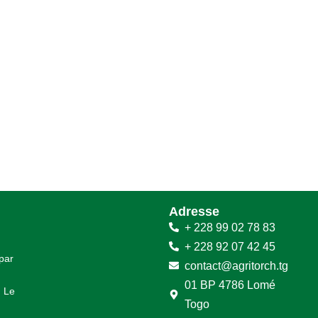
Adresse
+ 228 99 02 78 83
+ 228 92 07 42 45
 par
contact@agritorch.tg
01 BP 4786 Lomé
. Le
Togo