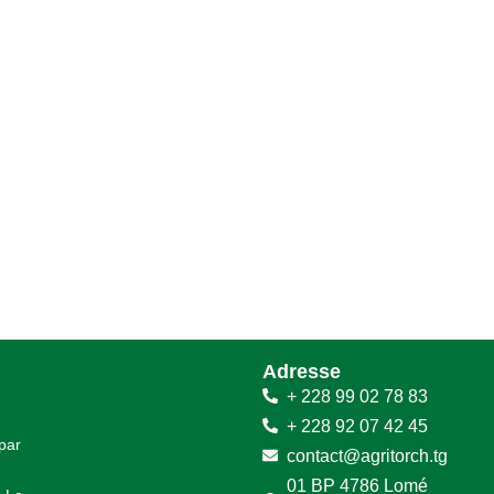
Adresse
+ 228 99 02 78 83
+ 228 92 07 42 45
 par
contact@agritorch.tg
01 BP 4786 Lomé