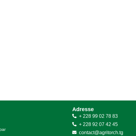
Adresse
+ 228 99 02 78 83
+ 228 92 07 42 45
 par
contact@agritorch.tg