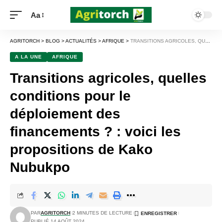
Aa
AGRITORCH
>
BLOG
>
ACTUALITÉS
>
AFRIQUE
>
TRANSITIONS AGRICOLES, QUELLES CONDITIONS POUR LE DÉPLOIEMENT DES FINANCEMENTS ? : VOICI LES PROPOSITIONS DE KAKO NUBUKPO
A LA UNE
AFRIQUE
Transitions agricoles, quelles
conditions pour le
déploiement des
financements ? : voici les
propositions de Kako
Nubukpo
PAR
AGRITORCH
2 MINUTES DE LECTURE
PUBLIÉ 14 AOÛT 2024