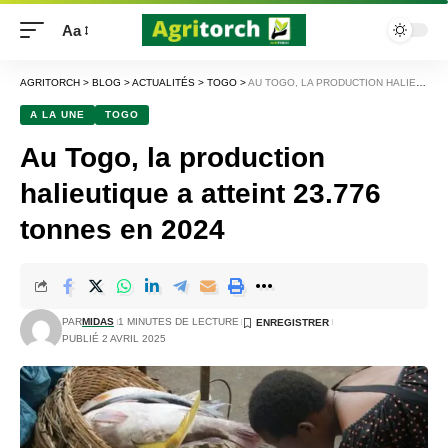
Aa
AGRITORCH
>
BLOG
>
ACTUALITÉS
>
TOGO
>
AU TOGO, LA PRODUCTION HALIEUTIQUE A ATTEINT 23.776 TONNES EN 2024
A LA UNE
TOGO
Au Togo, la production
halieutique a atteint 23.776
tonnes en 2024
PAR
MIDAS
1 MINUTES DE LECTURE
PUBLIÉ 2 AVRIL 2025