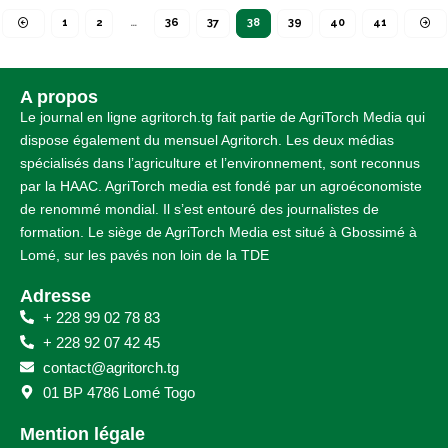
1
2
…
36
37
38
39
40
41
A propos
Le journal en ligne agritorch.tg fait partie de AgriTorch Media qui
dispose également du mensuel Agritorch. Les deux médias
spécialisés dans l’agriculture et l’environnement, sont reconnus
par la HAAC. AgriTorch media est fondé par un agroéconomiste
de renommé mondial. Il s’est entouré des journalistes de
formation. Le siège de AgriTorch Media est situé à Gbossimé à
Lomé, sur les pavés non loin de la TDE
Adresse
+ 228 99 02 78 83
+ 228 92 07 42 45
contact@agritorch.tg
01 BP 4786 Lomé Togo
Mention légale