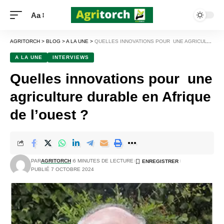
Aa
AGRITORCH
>
BLOG
>
A LA UNE
>
QUELLES INNOVATIONS POUR UNE AGRICULTURE DURABLE EN AFRIQUE DE L’OUEST ?
A LA UNE
INTERVIEWS
Quelles innovations pour une
agriculture durable en Afrique
de l’ouest ?
PAR
AGRITORCH
6 MINUTES DE LECTURE
PUBLIÉ 7 OCTOBRE 2024