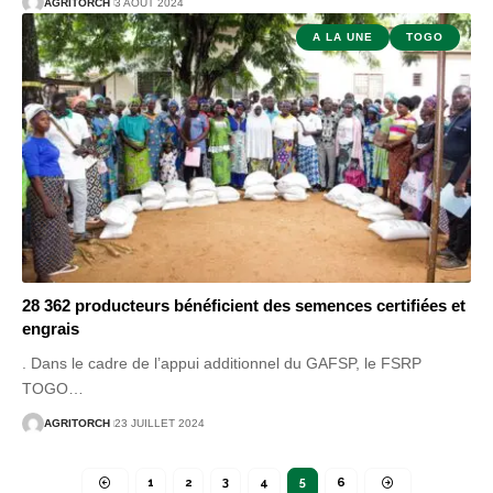
AGRITORCH
3 AOÛT 2024
A LA UNE
TOGO
28 362 producteurs bénéficient des semences certifiées et
engrais
. Dans le cadre de l’appui additionnel du GAFSP, le FSRP
TOGO
…
AGRITORCH
23 JUILLET 2024
1
2
3
4
5
6