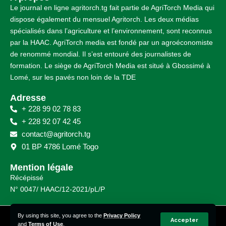
Le journal en ligne agritorch.tg fait partie de AgriTorch Media qui
dispose également du mensuel Agritorch. Les deux médias
spécialisés dans l’agriculture et l’environnement, sont reconnus
par la HAAC. AgriTorch media est fondé par un agroéconomiste
de renommé mondial. Il s’est entouré des journalistes de
formation. Le siège de AgriTorch Media est situé à Gbossimé à
Lomé, sur les pavés non loin de la TDE
Adresse
+ 228 99 02 78 83
+ 228 92 07 42 45
contact@agritorch.tg
01 BP 4786 Lomé Togo
Mention légale
Récépissé
N° 0047/ HAAC/12-2021/pL/P
By using this site, you agree to the
Privacy Policy
© Agritorch 2023 – 2025 | Tous droits réservés.
Accepter
and
Terms of Use
.